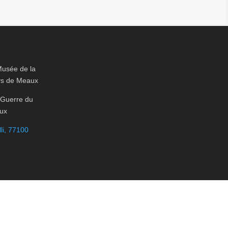
Musée de la
ys de Meaux
 Guerre du
ux
li, 77100