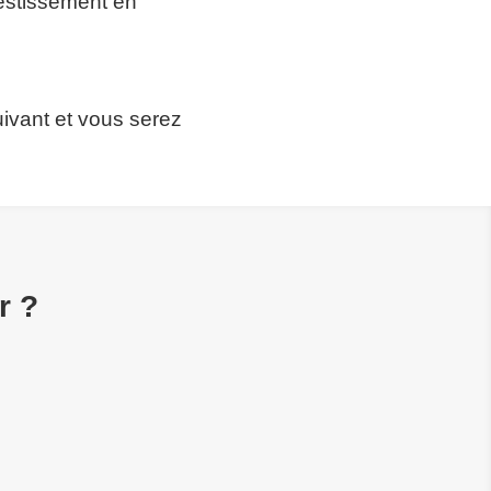
vestissement en
uivant et vous serez
r ?