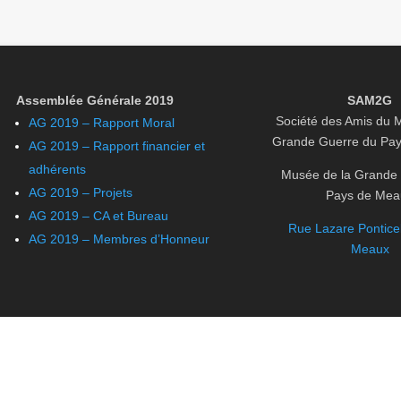
Assemblée Générale 2019
SAM2G
Société des Amis du 
AG 2019 – Rapport Moral
Grande Guerre du Pa
AG 2019 – Rapport financier et
adhérents
Musée de la Grande
AG 2019 – Projets
Pays de Mea
AG 2019 – CA et Bureau
Rue Lazare Ponticel
AG 2019 – Membres d’Honneur
Meaux