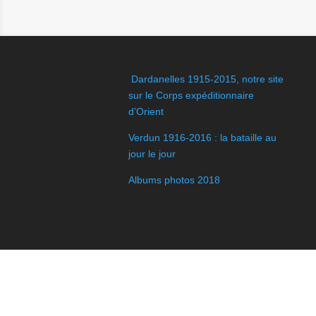
Dardanelles 1915-2015, notre site
sur le Corps expéditionnaire
d’Orient
Verdun 1916-2016 : la bataille au
jour le jour
Albums photos 2018