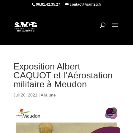
06.81.42.35.27
contact@sam2g.fr
Exposition Albert
CAQUOT et l’Aérostation
militaire à Meudon
Juil 26, 2021
|
A la une