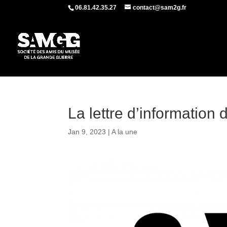
06.81.42.35.27
contact@sam2g.fr
La lettre d’informatio
Jan 9, 2023
|
A la une