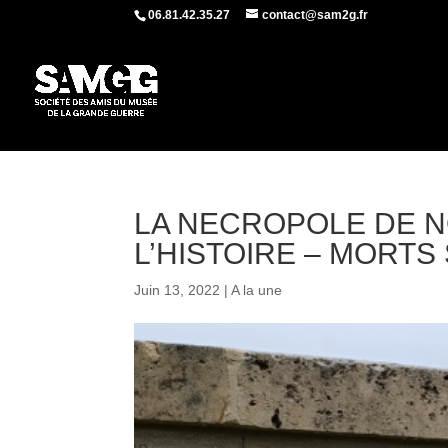
06.81.42.35.27
contact@sam2g.fr
LA NECROPOLE DE N
L’HISTOIRE – MORTS
Juin 13, 2022
|
A la une