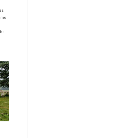
es
même
te