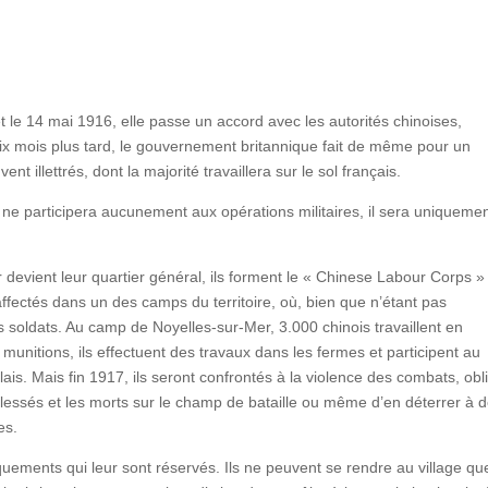
le 14 mai 1916, elle passe un accord avec les autorités chinoises,
 Six mois plus tard, le gouvernement britannique fait de même pour un
t illettrés, dont la majorité travaillera sur le sol français.
eur ne participera aucunement aux opérations militaires, il sera uniqueme
 devient leur quartier général, ils forment le « Chinese Labour Corps »
ectés dans un des camps du territoire, où, bien que n’étant pas
s soldats. Au camp de Noyelles-sur-Mer, 3.000 chinois travaillent en
unitions, ils effectuent des travaux dans les fermes et participent au
ais. Mais fin 1917, ils seront confrontés à la violence des combats, obl
blessés et les morts sur le champ de bataille ou même d’en déterrer à 
es.
quements qui leur sont réservés. Ils ne peuvent se rendre au village qu