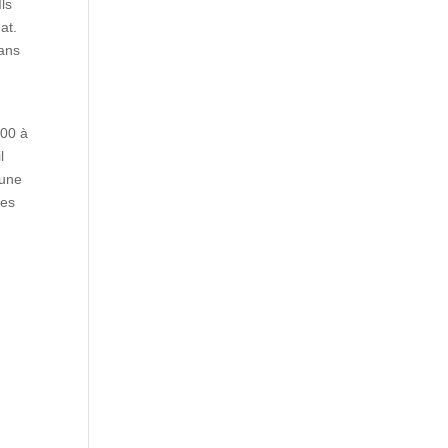
Ils
at.
dans
000 à
l
 une
des