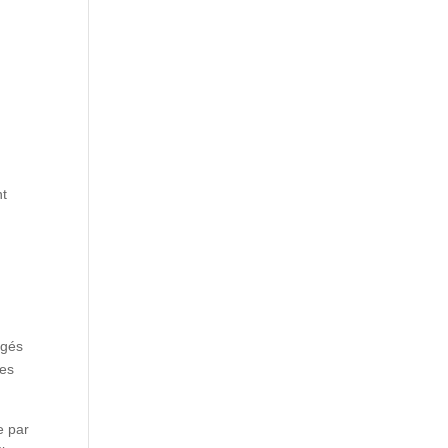
nt
igés
des
e par