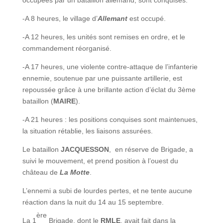
occupées par un bataillon allemand, sont conquises.
-A 8 heures, le village d’
Allemant
est occupé.
-A 12 heures, les unités sont remises en ordre, et le
commandement réorganisé.
-A 17 heures, une violente contre-attaque de l’infanterie
ennemie, soutenue par une puissante artillerie, est
repoussée grâce à une brillante action d’éclat du 3ème
bataillon (
MAIRE
).
-A 21 heures : les positions conquises sont maintenues,
la situation rétablie, les liaisons assurées.
Le bataillon
JACQUESSON
, en réserve de Brigade, a
suivi le mouvement, et prend position à l’ouest du
château de
La Motte
.
L’ennemi a subi de lourdes pertes, et ne tente aucune
réaction dans la nuit du 14 au 15 septembre.
ère
La 1
Brigade, dont le
RMLE
, avait fait dans la