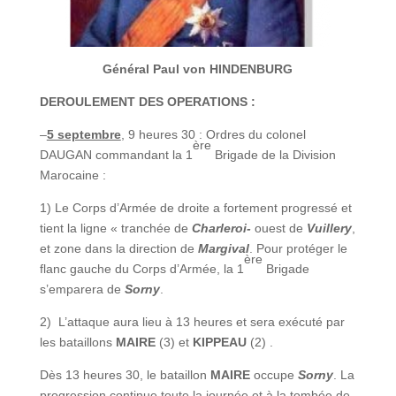
Général Paul von HINDENBURG
DEROULEMENT DES OPERATIONS :
–
5 septembre
, 9 heures 30 : Ordres du colonel
ère
DAUGAN commandant la 1
Brigade de la Division
Marocaine :
1) Le Corps d’Armée de droite a fortement progressé et
tient la ligne « tranchée de
Charleroi-
ouest de
Vuillery
,
et zone dans la direction de
Margival
. Pour protéger le
ère
flanc gauche du Corps d’Armée, la 1
Brigade
s’emparera de
Sorny
.
2) L’attaque aura lieu à 13 heures et sera exécuté par
les bataillons
MAIRE
(3) et
KIPPEAU
(2) .
Dès 13 heures 30, le bataillon
MAIRE
occupe
Sorny
. La
progression continue toute la journée et à la tombée de