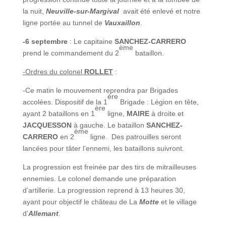
la nuit,
Neuville-sur-Margival
avait été enlevé et notre
ligne portée au tunnel de
Vauxaillon
.
-6 septembre
: Le capitaine
SANCHEZ-CARRERO
ème
prend le commandement du 2
bataillon.
-Ordres du colonel
ROLLET
:
-Ce matin le mouvement reprendra par Brigades
ère
accolées. Dispositif de la 1
Brigade : Légion en tête,
ère
ayant 2 bataillons en 1
ligne,
MAIRE
à droite et
JACQUESSON
à gauche. Le bataillon
SANCHEZ-
ème
CARRERO
en 2
ligne. Des patrouilles seront
lancées pour tâter l’ennemi, les bataillons suivront.
La progression est freinée par des tirs de mitrailleuses
ennemies. Le colonel demande une préparation
d’artillerie. La progression reprend à 13 heures 30,
ayant pour objectif le château de La
Motte
et le village
d’
Allemant
.