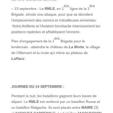
ère
ère
– 13 septembre : Le
RMLE
, en 1
ligne de la 1
Brigade, simule une attaque, pour que se dévoilent
l’emplacement des canons et mitrailleuses ennemies.
Notre Artillerie et l’Aviation bombarde intensivement les
positions repérées et affaiblissent l’ennemi.
ère
Plan d’engagement de la 1
Brigade pour le
lendemain : atteindre le château de
La Motte
, le village
de l’Allemant et la route qui mène au plateau de
Laffaux
.
JOURNEE DU 14 SEPTEMBRE :
Pendant la nuit, les bataillons gagnent leurs bases de
départ. Le
RMLE
est renforcé par un bataillon Russe et
un bataillon Malgache. Ils sont placés entre
MAIRE
(3)