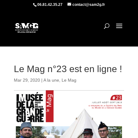
06.81.42.35.27
contact@sam2g.fr
Le Mag n°23 est en ligne !
Mar 29, 2020
|
A la une
,
Le Mag