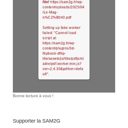
file!
https://sam2g.fr/wp-
content/uploads/2025/04
/Le-Mag-
n%C2%B040.pdf
Setting up fake worker
failed: "Cannot load
script at:
https://sam2g.fr/wp-
content/plugins/3d-
flipbook-dflip-
lite/assets/js/libs/pdfjs/st
able/pdf.worker.min.js?
ver=2.4.30&pdfver=defa
ult".
Bonne lecture à vous !
Supporter la SAM2G