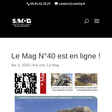
06.81.42.35.27
contact@sam2g.fr
Le Mag N°40 est en ligne !
Avr 3, 2025
|
A la une
,
Le Mag