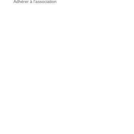
Adhérer à l’association
© 2017 - 2024 | SAMGG
Propulsé par
HelloDev