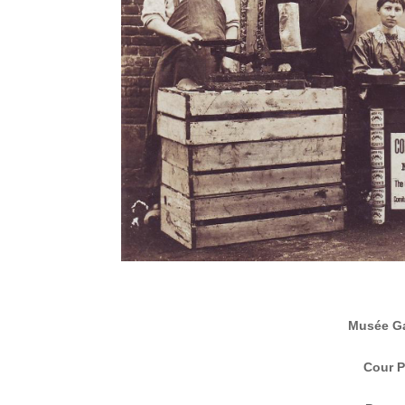
Musée Ga
Cour P