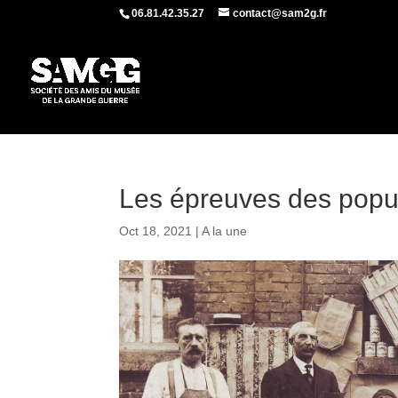
06.81.42.35.27
contact@sam2g.fr
Les épreuves des popu
Oct 18, 2021
|
A la une