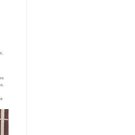
e,
les
és.
ue