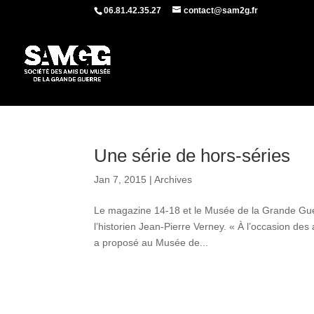
06.81.42.35.27
contact@sam2g.fr
Une série de hors-séries
Jan 7, 2015
|
Archives
Le magazine 14-18 et le Musée de la Grande Gue
l’historien Jean-Pierre Verney. « À l’occasion d
a proposé au Musée de...