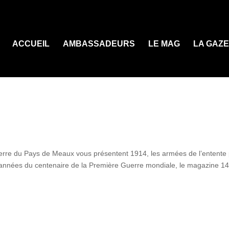
ACCUEIL
AMBASSADEURS
LE MAG
LA GAZ
rre du Pays de Meaux vous présentent 1914, les armées de l’entente
es années du centenaire de la Première Guerre mondiale, le magazine 1