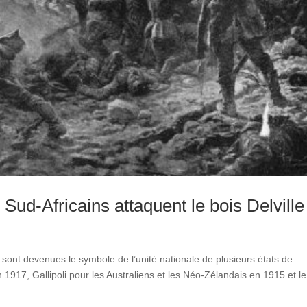
 Sud-Africains attaquent le bois Delville
 sont devenues le symbole de l’unité nationale de plusieurs états de
 1917, Gallipoli pour les Australiens et les Néo-Zélandais en 1915 et le