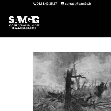
06.81.42.35.27
contact@sam2g.fr