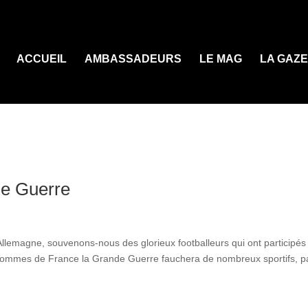
ACCUEIL
AMBASSADEURS
LE MAG
LA GAZ
de Guerre
’Allemagne, souvenons-nous des glorieux footballeurs qui ont participés
 hommes de France la Grande Guerre fauchera de nombreux sportifs, p