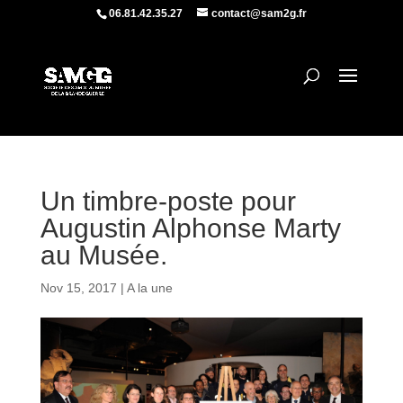
06.81.42.35.27
contact@sam2g.fr
Un timbre-poste pour
Augustin Alphonse Marty
au Musée.
Nov 15, 2017
|
A la une