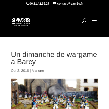
06.81.42.35.27
contact@sam2g.fr
Un dimanche de wargame
à Barcy
Oct 2, 2018
|
A la une