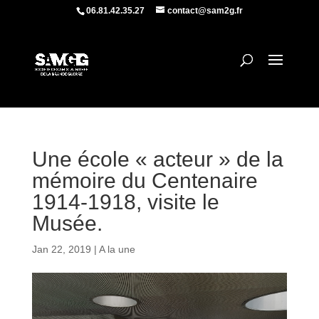
06.81.42.35.27
contact@sam2g.fr
Une école « acteur » de la
mémoire du Centenaire
1914-1918, visite le
Musée.
Jan 22, 2019
|
A la une