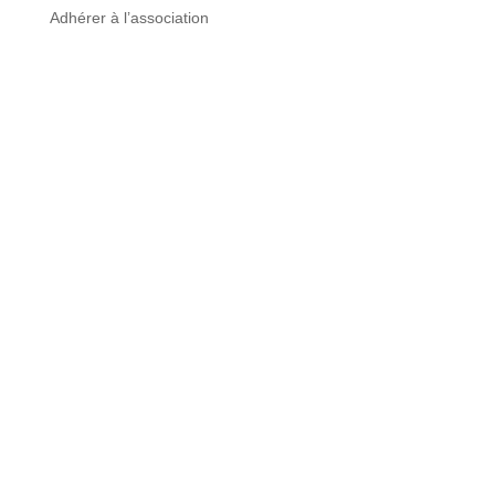
Adhérer à l’association
© 2017 - 2024 | SAMGG
Propulsé par
HelloDev