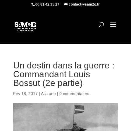
06.81.42.35.27
contact@sam2g.fr
Un destin dans la guerre :
Commandant Louis
Bossut (2e partie)
Fév 18, 2017
|
A la une
|
0 commentaires