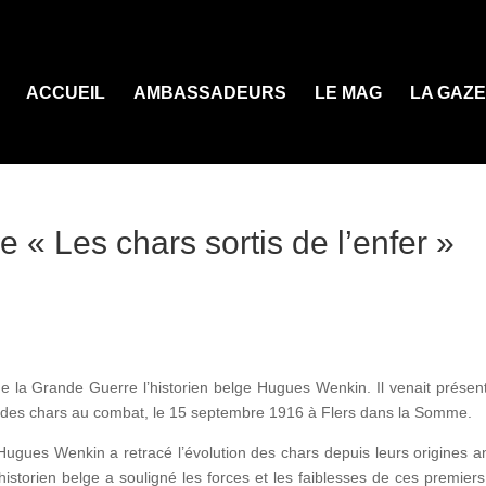
ACCUEIL
AMBASSADEURS
LE MAG
LA GAZ
e « Les chars sortis de l’enfer »
 la Grande Guerre l’historien belge Hugues Wenkin. Il venait présente
 des chars au combat, le 15 septembre 1916 à Flers dans la Somme.
Hugues Wenkin a retracé l’évolution des chars depuis leurs origines a
historien belge a souligné les forces et les faiblesses de ces premier