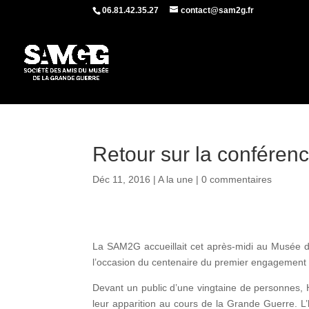
06.81.42.35.27
contact@sam2g.fr
Retour sur la conférenc
Déc 11, 2016
|
A la une
|
0 commentaires
La SAM2G accueillait cet après-midi au Musée de
l’occasion du centenaire du premier engagement
Devant un public d’une vingtaine de personnes, 
leur apparition au cours de la Grande Guerre. L’