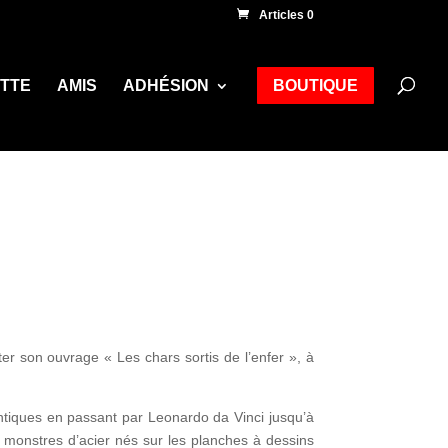
Articles 0
ETTE
AMIS
ADHÉSION
BOUTIQUE
r son ouvrage « Les chars sortis de l’enfer », à
ntiques en passant par Leonardo da Vinci jusqu’à
s monstres d’acier nés sur les planches à dessins