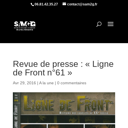
06.81.42.35.27
contact@sam2g.fr
Revue de presse : « Ligne
de Front n°61 »
Avr 29, 2016
|
A la une
|
0 commentaires