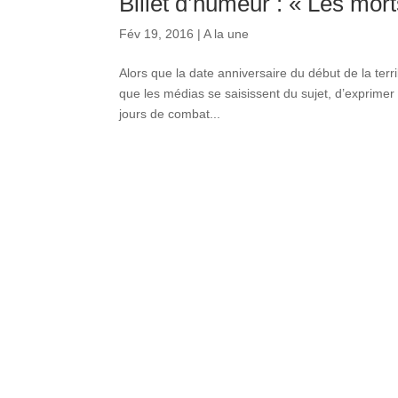
Billet d’humeur : « Les mor
Fév 19, 2016
|
A la une
Alors que la date anniversaire du début de la te
que les médias se saisissent du sujet, d’exprimer
jours de combat...